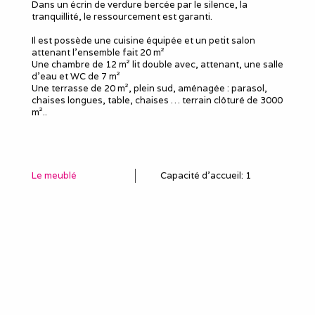
Dans un écrin de verdure bercée par le silence, la
tranquillité, le ressourcement est garanti.
Il est possède une cuisine équipée et un petit salon
attenant l'ensemble fait 20 m²
Une chambre de 12 m² lit double avec, attenant, une salle
d'eau et WC de 7 m²
Une terrasse de 20 m², plein sud, aménagée : parasol,
chaises longues, table, chaises … terrain clôturé de 3000
m²..
Le meublé
Capacité d'accueil
:
1
Chambres
: 1
Lits 2 personnes
:
1
Douches
:
1
WC
:
1
Idéal pour
salarié détaché
employé en mission
poste en CDD, travail