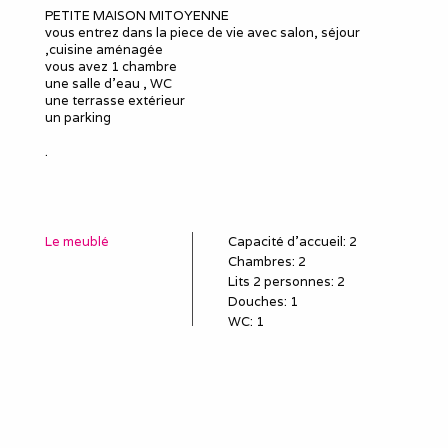
PETITE MAISON MITOYENNE
vous entrez dans la piece de vie avec salon, séjour
,cuisine aménagée
vous avez 1 chambre
une salle d'eau , WC
une terrasse extérieur
un parking
.
Le meublé
Capacité d'accueil
:
2
Chambres
: 2
Lits 2 personnes
:
2
Douches
:
1
WC
:
1
Idéal pour
salarié détaché
employé en mission
poste en CDD, travail