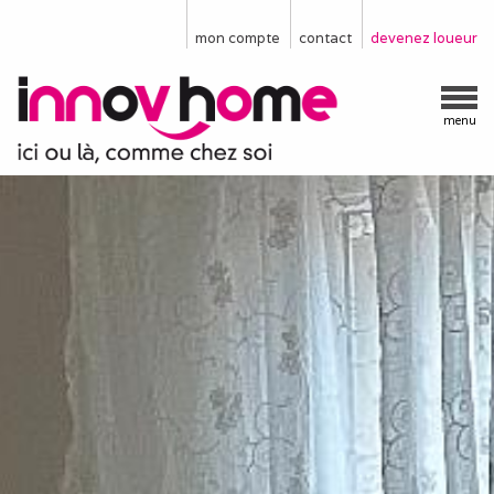
mon compte
contact
devenez loueur
menu