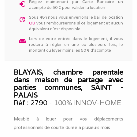
Réglez maintenant par Carte Bancaire un
euro_symbol
acompte de 50 € pour valider la location
Sous 48h nous vous enverrons le bail de location
update
OU
vous rembourserons si ce logement et aucun
équivalent n'est disponible
Lors de votre entrée dans le logement, il vous
weekend
restera à régler en une ou plusieurs fois, le
montant du loyer moins les 50 € d'acompte
BLAYAIS, chambre parentale
dans maison de partage avec
parties communes, SAINT -
PALAIS
Réf :
2790
- 100% INNOV-HOME
Meublé à louer pour vos déplacements
professionnels de courte durée à plusieurs mois