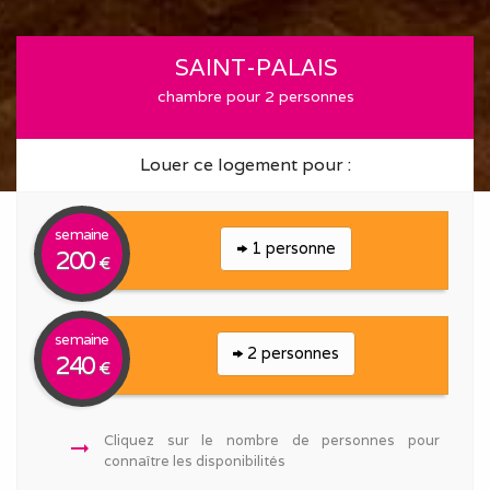
SAINT-PALAIS
chambre pour 2 personnes
Louer ce logement pour :
semaine
1 personne
200
€
semaine
2 personnes
240
€
Cliquez sur le nombre de personnes pour
arrow_right_alt
connaître les disponibilités