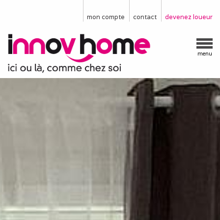
mon compte
contact
devenez loueur
menu