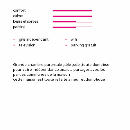
confort
calme
loisirs et sorties
parking
gîte indépendant
wifi
télévision
parking gratuit
Grande chambre parentale ,télé ,sdb ,toute domotise
pour votre indépendance ,mais a partager avec les
parties communes de la maison
cette maison est toute refaite a neuf et domotique
vous avez une grande entrée ,qui dessert sur les parties
communes
une grande cuisine équipée
une immense salon, salle a manger
dans le salon il y a un vidéo projecteur
un jardin, un coin barbecue
une lingerie a disposition
commerces a 4km
très proche de la centrale.