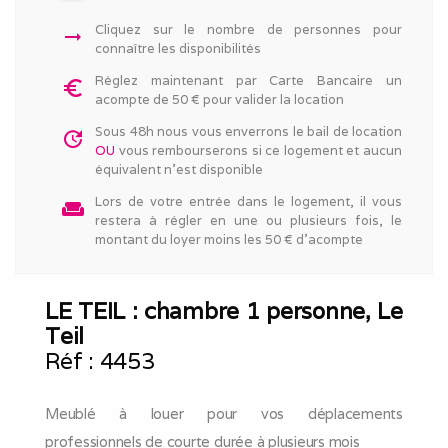
Cliquez sur le nombre de personnes pour
arrow_right_alt
connaître les disponibilités
Réglez maintenant par Carte Bancaire un
euro_symbol
acompte de 50 € pour valider la location
Sous 48h nous vous enverrons le bail de location
update
OU
vous rembourserons si ce logement et aucun
équivalent n'est disponible
Lors de votre entrée dans le logement, il vous
weekend
restera à régler en une ou plusieurs fois, le
montant du loyer moins les 50 € d'acompte
LE TEIL : chambre 1 personne, Le
Teil
Réf :
4453
Meublé à louer pour vos déplacements
professionnels de courte durée à plusieurs mois