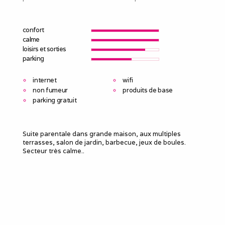
confort
calme
loisirs et sorties
parking
internet
wifi
non fumeur
produits de base
parking gratuit
Suite parentale dans grande maison, aux multiples
terrasses, salon de jardin, barbecue, jeux de boules.
Secteur très calme..
Le meublé
Capacité d'accueil
:
1
Chambres
: 1
Lits 2 personnes
:
1