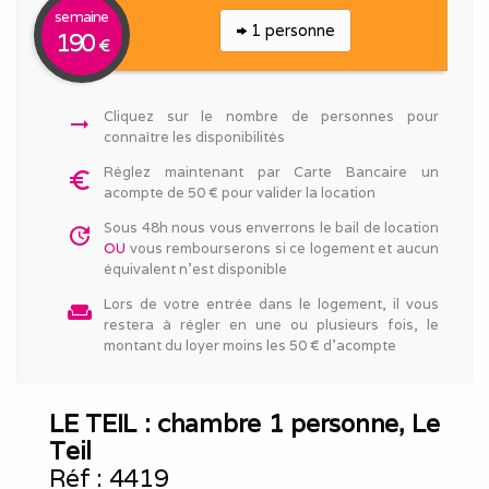
semaine
1 personne
190
€
Cliquez sur le nombre de personnes pour
arrow_right_alt
connaître les disponibilités
Réglez maintenant par Carte Bancaire un
euro_symbol
acompte de 50 € pour valider la location
Sous 48h nous vous enverrons le bail de location
update
OU
vous rembourserons si ce logement et aucun
équivalent n'est disponible
Lors de votre entrée dans le logement, il vous
weekend
restera à régler en une ou plusieurs fois, le
montant du loyer moins les 50 € d'acompte
LE TEIL : chambre 1 personne, Le
Teil
Réf :
4419