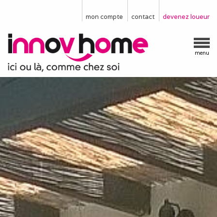
mon compte
contact
devenez loueur
menu