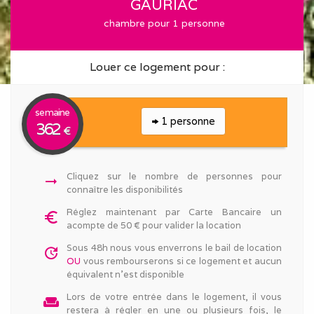
GAURIAC
chambre pour 1 personne
Louer ce logement pour :
semaine
1 personne
362
€
Cliquez sur le nombre de personnes pour
arrow_right_alt
connaître les disponibilités
Réglez maintenant par Carte Bancaire un
euro_symbol
acompte de 50 € pour valider la location
Sous 48h nous vous enverrons le bail de location
update
OU
vous rembourserons si ce logement et aucun
équivalent n'est disponible
Lors de votre entrée dans le logement, il vous
weekend
restera à régler en une ou plusieurs fois, le