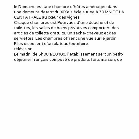
le Domaine est une chambre d'hôtes aménagée dans
une demeure datant du XIXe siècle située à 30 MN DE LA
CENTATRALE au cœur des vignes
Chaque chambres est Pourvues d'une douche et de
toilettes, les salles de bains privatives comportent des
articles de toilette gratuits, un sèche-cheveux et des
serviettes. Les chambres offrent une vue sur le jardin.
Elles disposent d'un plateau/bouilloire.
télévision
Le matin, de 5h00 à 10h00, l’établissement sert un petit-
déjeuner français composé de produits faits maison, de
confitures, de yaourts, de viennoiseries, de crêpes ou de
gâteaux et de jus.
Des dîners maison typiques sont préparés sur demande,
moyennant un supplément.
wifi
tous commerces a 5mn.
Le meublé
Capacité d'accueil
:
1
Chambres
: 1
Lits 2 personnes
:
1
Douches
:
1