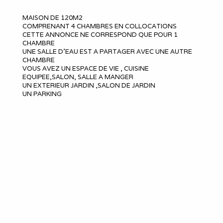
MAISON DE 120M2
COMPRENANT 4 CHAMBRES EN COLLOCATIONS
CETTE ANNONCE NE CORRESPOND QUE POUR 1
CHAMBRE
UNE SALLE D'EAU EST A PARTAGER AVEC UNE AUTRE
CHAMBRE
VOUS AVEZ UN ESPACE DE VIE , CUISINE
EQUIPEE,SALON, SALLE A MANGER
UN EXTERIEUR JARDIN ,SALON DE JARDIN
UN PARKING
LA WIFI
LA PROPRIETAIRE FOURNI LE LINGE DE BAIN ET DE LIT
.
Le meublé
Capacité d'accueil
:
1
Chambres
: 1
Lits 2 personnes
:
1
Douches
:
1
WC
:
1