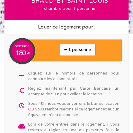
BRAUD-ET-SAINT-LOUIS
chambre pour 1 personne
Louer ce logement pour :
semaine
1 personne
180
€
Cliquez sur le nombre de personnes pour
arrow_right_alt
connaître les disponibilités
Réglez maintenant par Carte Bancaire un
euro_symbol
acompte de 50 € pour valider la location
Sous 48h nous vous enverrons le bail de location
update
OU
vous rembourserons si ce logement et aucun
équivalent n'est disponible
Lors de votre entrée dans le logement, il vous
weekend
restera à régler en une ou plusieurs fois, le