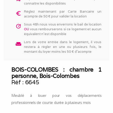
arrow_right_alt
connaître les disponibilités
Réglez maintenant par Carte Bancaire un
euro_symbol
acompte de 50 € pour valider la location
Sous 48h nous vous enverrons le bail de location
update
OU
vous rembourserons si ce logement et aucun
équivalent n'est disponible
Lors de votre entrée dans le logement, il vous
weekend
restera à régler en une ou plusieurs fois, le
montant du loyer moins les 50 € d'acompte
BOIS-COLOMBES : chambre 1
personne, Bois-Colombes
Réf :
6645
Meublé à louer pour vos déplacements
professionnels de courte durée à plusieurs mois