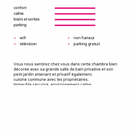
confort
calme
loisirs et sorties
parking
wifi
non fumeur
télévision
parking gratuit
Vous nous sentirez chez vous dans cette chambre bien
décorée avec sa grande salle de bain privative et son
petit jardin attenant et privatif également.
cuisine commune avec les propriétaires.
Immeuble sécurisé, environnement calme.
Boulangerie, supermarchés et fast food à proximité.
Proche de l'A86
Les transports en commun (métro ligne 13, bus et
tramway à 500m) sont à proximité également et vous
disposerez d’une place de parking en sous sol..