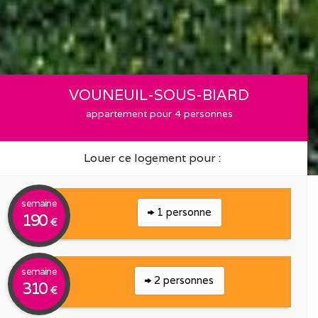
VOUNEUIL-SOUS-BIARD
appartement pour 4 personnes
Louer ce logement pour :
semaine
1 personne
190
€
semaine
2 personnes
310
€