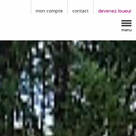
mon compte
contact
devenez loueur
menu