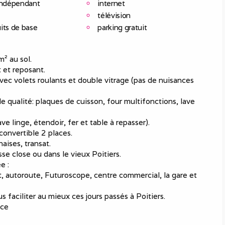
indépendant
internet
télévision
its de base
parking gratuit
² au sol.
t et reposant.
 avec volets roulants et double vitrage (pas de nuisances
de qualité: plaques de cuisson, four multifonctions, lave
e linge, étendoir, fer et table à repasser).
convertible 2 places.
aises, transat.
sse close ou dans le vieux Poitiers.
e :
t, autoroute, Futuroscope, centre commercial, la gare et
 faciliter au mieux ces jours passés à Poitiers.
nce