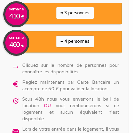
semaine
3 personnes
410
€
semaine
4 personnes
460
€
Cliquez sur le nombre de personnes pour
arrow_right_alt
connaître les disponibilités
Réglez maintenant par Carte Bancaire un
euro_symbol
acompte de 50 € pour valider la location
Sous 48h nous vous enverrons le bail de
update
location
OU
vous rembourserons si ce
logement et aucun équivalent n'est
disponible
Lors de votre entrée dans le logement, il vous
weekend