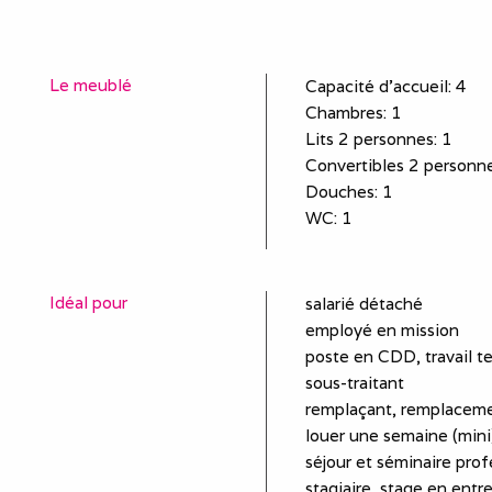
Le meublé
Capacité d'accueil
:
4
Chambres
: 1
Lits 2 personnes
:
1
Convertibles 2 personn
Douches
:
1
WC
:
1
Idéal pour
salarié détaché
employé en mission
poste en CDD, travail t
sous-traitant
remplaçant, remplaceme
louer une semaine (mini)
séjour et séminaire prof
stagiaire, stage en entr