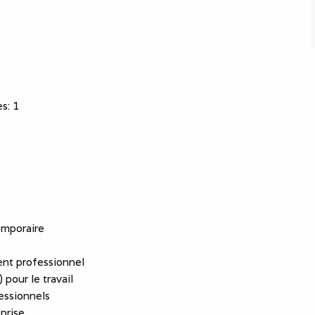
es
:
1
emporaire
nt professionnel
 pour le travail
essionnels
eprise