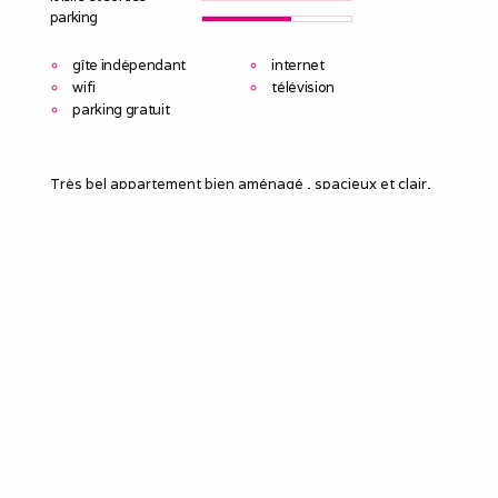
parking
gîte indépendant
internet
wifi
télévision
parking gratuit
Très bel appartement bien aménagé , spacieux et clair,
au calme, parking devant l’immeuble. À Thionville quartier
St François ,a moins de 6 mn du centre-ville et de tous
commerces (petits commerces, restaurants, grandes
surfaces, galerie marchande…)
Il comprend
**une grande pièce à vivre avec coin repas (table et
chaises) et coin canapé couchage, TV , placard
**une chambre lit double avec placard , chevets
**une salle d’eau avec meuble vasque, douche , WC
au sous sol de l immeuble
**une cave privative avec possibilité de rangement vélo
**une buanderie commune avec lave linge
linge non-fourni
wifi
Interdiction de fumer à l’intérieur de l’appartement.