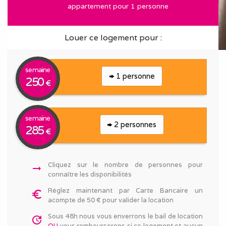
appartement pour 1 personne
Louer ce logement pour :
semaine
1 personne
250
€
semaine
2 personnes
285
€
Cliquez sur le nombre de personnes pour
arrow_right_alt
connaître les disponibilités
Réglez maintenant par Carte Bancaire un
euro_symbol
acompte de 50 € pour valider la location
Sous 48h nous vous enverrons le bail de location
update
OU
vous rembourserons si ce logement et aucun