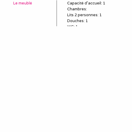
Le meublé
Capacité d'accueil
:
1
Chambres
:
Lits 2 personnes
:
1
Douches
:
1
WC
:
1
Idéal pour
salarié détaché
employé en mission
poste en CDD, travail
temporaire
sous-traitant
remplaçant, remplacement
professionnel
louer une semaine (mini)
pour le travail
séjour et séminaire
professionnels
stagiaire, stage en
entreprise