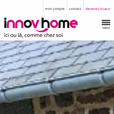
mon compte
contact
devenez loueur
menu