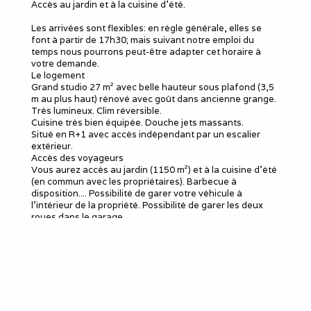
Accès au jardin et à la cuisine d'été.
Les arrivées sont flexibles: en règle générale, elles se
font à partir de 17h30; mais suivant notre emploi du
temps nous pourrons peut-être adapter cet horaire à
votre demande.
Le logement
Grand studio 27 m² avec belle hauteur sous plafond (3,5
m au plus haut) rénové avec goût dans ancienne grange.
Très lumineux. Clim réversible.
Cuisine très bien équipée. Douche jets massants.
Situé en R+1 avec accès indépendant par un escalier
extérieur.
Accès des voyageurs
Vous aurez accès au jardin (1150 m²) et à la cuisine d'été
(en commun avec les propriétaires). Barbecue à
disposition.... Possibilité de garer votre véhicule à
l'intérieur de la propriété. Possibilité de garer les deux
roues dans le garage.
Nous avons 2 chats, 3 chèvres naines, 4 poules, 1 coq et
1 cochon nain (ils sont parqués). Les animaux sont admis
mais il ne faut pas qu'ils divaguent à l'extérieur de la
propriété (ils peuvent bien sûr profiter du jardin)..