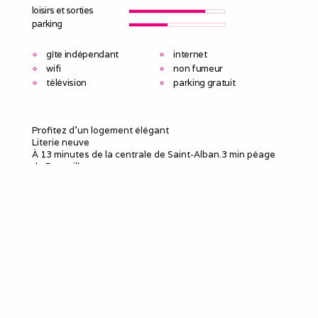
loisirs et sorties
parking
gîte indépendant
internet
wifi
non fumeur
télévision
parking gratuit
Profitez d'un logement élégant
Literie neuve
À 13 minutes de la centrale de Saint-Alban.3 min péage
de Roussillon
Excellente boulangerie en face.
Centre village tout commerce au pied du gîte.
Idéalement situé
A 3 minutes
*Grand centre commercial
* Carrefour
*Crescendo(cafétéria)
*Basic fit,L appart
*Burger King,Mac Donald,brut butcher
* bowling
* 2 bar à vin ( le lounge et le cap's)
*pizzeria del arte,