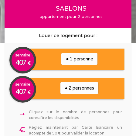
SABLONS
appartement pour 2 personnes
Louer ce logement pour :
semaine
1 personne
407
€
semaine
2 personnes
407
€
Cliquez sur le nombre de personnes pour
arrow_right_alt
connaître les disponibilités
Réglez maintenant par Carte Bancaire un
euro_symbol
acompte de 50 € pour valider la location