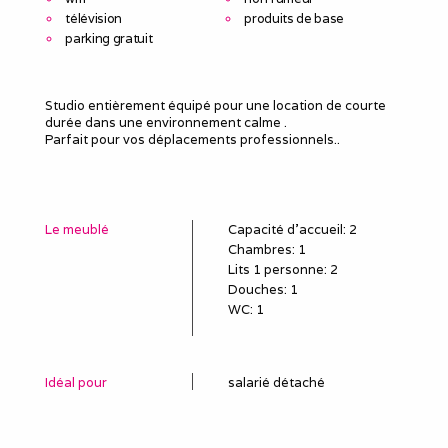
télévision
produits de base
parking gratuit
Studio entièrement équipé pour une location de courte
durée dans une environnement calme .
Parfait pour vos déplacements professionnels..
Le meublé
Capacité d'accueil
:
2
Chambres
: 1
Lits 1 personne
:
2
Douches
:
1
WC
:
1
Idéal pour
salarié détaché
employé en mission
poste en CDD, travail
temporaire