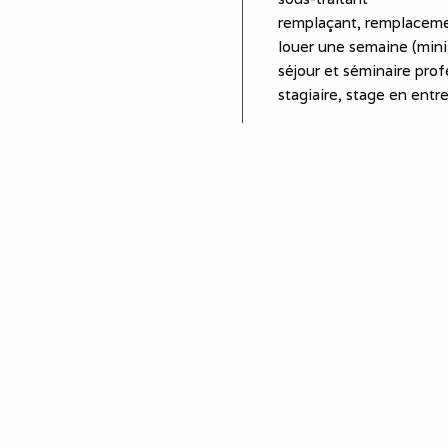
remplaçant, remplaceme
louer une semaine (mini)
séjour et séminaire prof
stagiaire, stage en entr
Equipements
plaques de cuisson
four
réfrigérateur
micro-ondes