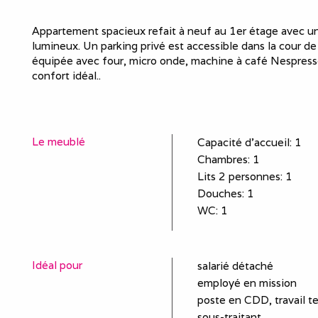
Appartement spacieux refait à neuf au 1er étage avec un
lumineux. Un parking privé est accessible dans la cour d
équipée avec four, micro onde, machine à café Nespre
confort idéal..
Le meublé
Capacité d'accueil
:
1
Chambres
: 1
Lits 2 personnes
:
1
Douches
:
1
WC
:
1
Idéal pour
salarié détaché
employé en mission
poste en CDD, travail t
sous-traitant