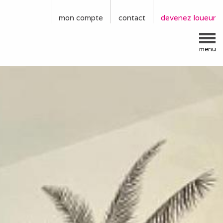
mon compte
contact
devenez loueur
menu