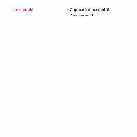
Le meublé
Capacité d'accueil
:
6
Chambres
: 3
Lits 2 personnes
:
3
Douches
:
1
WC
:
1
Idéal pour
salarié détaché
employé en mission
poste en CDD, travail
temporaire
sous-traitant
remplaçant, remplacement
professionnel
louer une semaine (mini)
pour le travail
séjour et séminaire
professionnels
stagiaire, stage en
entreprise