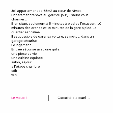
Joli appartement de 65m2 au cœur de Nîmes.
Entièrement rénové au goût du jour, il saura vous
charmer...
Bien situé, seulement à 5 minutes à pied de l'écusson, 10
minutes des arènes et 15 minutes de la gare à pied. Le
quartier est calme.
Il est possible de garer sa voiture, sa moto ... dans un
garage sécurisé.
Le logement
Entrée sécurisé avec une grille.
une piece de vie
une cuisine équipée
salon, séjour
a l'étage chambre
sdb
wifi.
Le meublé
Capacité d'accueil
:
1
Chambres
: 1
Lits 2 personnes
:
1
Douches
:
1