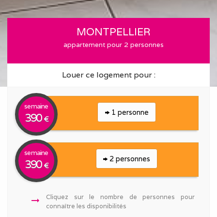
MONTPELLIER
appartement pour 2 personnes
Louer ce logement pour :
semaine
1 personne
390
€
semaine
2 personnes
390
€
Cliquez sur le nombre de personnes pour
arrow_right_alt
connaître les disponibilités