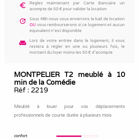
Réglez maintenant par Carte Bancaire un
euro_symbol
acompte de 50 € pour valider la location
Sous 48h nous vous enverrons le bail de location
update
OU
vous rembourserons si ce logement et aucun
équivalent n'est disponible
Lors de votre entrée dans le logement, il vous
weekend
restera à régler en une ou plusieurs fois, le
montant du loyer moins les 50 € d'acompte
MONTPELIER T2 meublé à 10
min de la Comédie
Réf :
2219
Meublé à louer pour vos déplacements
professionnels de courte durée à plusieurs mois
confort