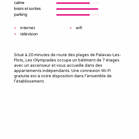
calme
loisirs et sorties
parking
internet
wifi
télévision
Situé à 20 minutes de route des plages de Palavas-Les-
Flots, Les Olympiades occupe un bâtiment de 7 étages
avec un ascenseur et vous accueille dans des
appartements indépendants. Une connexion Wi-Fi
gratuite est à votre disposition dans l'ensemble de
l'établissement.
Les appartements des Olympiades disposent d'un coin
repas, d'un séjour , d'une chambre et d'une salle de
douche privative avec toilettes.
Leur kitchenette entièrement équipée est dotée d'un
réfrigérateur, d'une cuisinière, d'un four micro-ondes et
d'ustensiles de cuisine. Vous trouverez un bar-
restaurant et un café juste devant l'établissement.