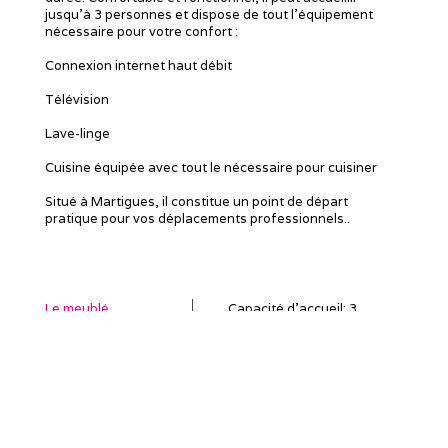
jusqu’à 3 personnes et dispose de tout l’équipement
nécessaire pour votre confort :
Connexion internet haut débit
Télévision
Lave-linge
Cuisine équipée avec tout le nécessaire pour cuisiner
Situé à Martigues, il constitue un point de départ
pratique pour vos déplacements professionnels..
Le meublé
Capacité d'accueil
:
3
Chambres
: 1
Lits 2 personnes
:
1
Lits 1 personne
:
2
Douches
:
1
WC
:
1