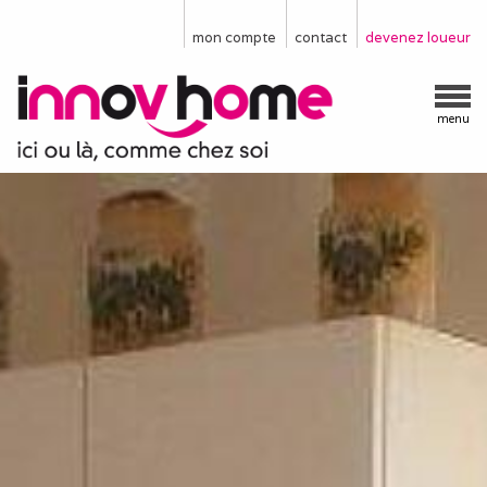
mon compte
contact
devenez loueur
menu