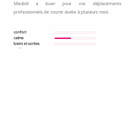
Meublé à louer pour vos déplacements
professionnels de courte durée à plusieurs mois
confort
calme
loisirs et sorties
parking
gîte indépendant
wifi
télévision
produits de base
Description du logement :
- Entrée
- Cuisine toute équipée plaques, four, micro-ondes, frigo
, cafetière, bouilloire, grille-pain, vaisselle avec un coin
repas avec table, chaises
- Pièce à vivre comprenant un salon, canapé clic-clac,
table basse TV
- Salle d’eau Douche et WC et Machine à laver le linge
- Chambre avec 1 lit double (140 cm)
- Chambre avec 2 lits 90 cm