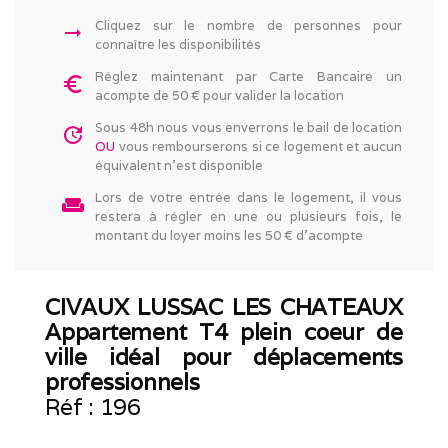
Cliquez sur le nombre de personnes pour
arrow_right_alt
connaître les disponibilités
Réglez maintenant par Carte Bancaire un
euro_symbol
acompte de 50 € pour valider la location
Sous 48h nous vous enverrons le bail de location
update
OU
vous rembourserons si ce logement et aucun
équivalent n'est disponible
Lors de votre entrée dans le logement, il vous
weekend
restera à régler en une ou plusieurs fois, le
montant du loyer moins les 50 € d'acompte
CIVAUX LUSSAC LES CHATEAUX
Appartement T4 plein coeur de
ville idéal pour déplacements
professionnels
Réf :
196