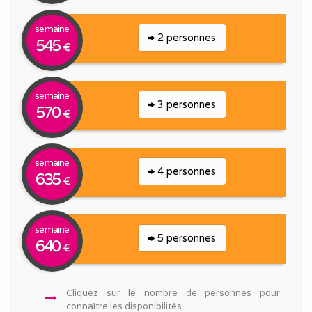
semaine
2 personnes
545
€
semaine
3 personnes
570
€
semaine
4 personnes
635
€
semaine
5 personnes
640
€
Cliquez sur le nombre de personnes pour
arrow_right_alt
connaître les disponibilités