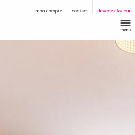
mon compte
contact
devenez loueur
menu