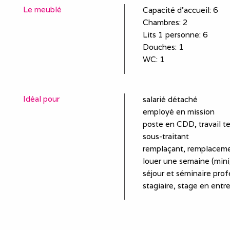
Le meublé
Capacité d'accueil
:
6
Chambres
: 2
Lits 1 personne
:
6
Douches
:
1
WC
:
1
Idéal pour
salarié détaché
employé en mission
poste en CDD, travail t
sous-traitant
remplaçant, remplaceme
louer une semaine (mini)
séjour et séminaire prof
stagiaire, stage en entr
Equipements
plaques de cuisson