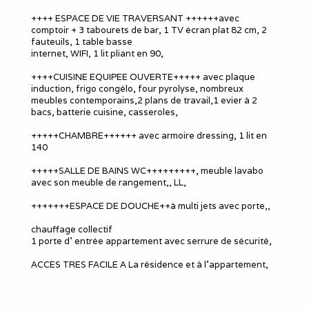
++++ ESPACE DE VIE TRAVERSANT ++++++avec
comptoir + 3 tabourets de bar, 1 TV écran plat 82 cm, 2
fauteuils, 1 table basse
internet, WIFI, 1 lit pliant en 90,
++++CUISINE EQUIPEE OUVERTE+++++ avec plaque
induction, frigo congélo, four pyrolyse, nombreux
meubles contemporains,2 plans de travail,1 evier à 2
bacs, batterie cuisine, casseroles,
+++++CHAMBRE++++++ avec armoire dressing, 1 lit en
140
+++++SALLE DE BAINS WC+++++++++, meuble lavabo
avec son meuble de rangement,, LL,
+++++++ESPACE DE DOUCHE++à multi jets avec porte,,
chauffage collectif
1 porte d' entrée appartement avec serrure de sécurité,
ACCES TRES FACILE A La résidence et à l'appartement,
dire le motif de votre séjour, nombre d'adultes,
ANIMAUX = OK=Pour votre séjour, 55€/animal, on