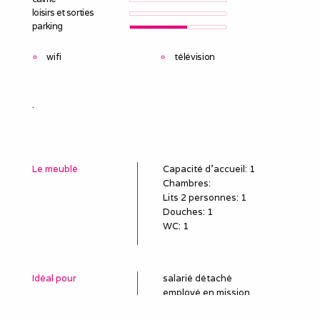
loisirs et sorties
parking
wifi
télévision
.
Le meublé
Capacité d'accueil
:
1
Chambres
:
Lits 2 personnes
:
1
Douches
:
1
WC
:
1
Idéal pour
salarié détaché
employé en mission
poste en CDD, travail