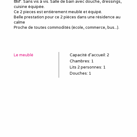
8M². Sans vis à vis. Salle de bain avec douche, dressings,
cuisine équipée.
Ce 2 pieces est entièrement meublé et équipé.
Belle prestation pour ce 2 pièces dans une résidence au
calme
Proche de toutes commodités (école, commerce, bus...).
Le meublé
Capacité d'accueil
:
2
Chambres
: 1
Lits 2 personnes
:
1
Douches
:
1
WC
:
1
Idéal pour
salarié détaché
employé en mission
poste en CDD, travail
temporaire
sous-traitant
remplaçant, remplacement