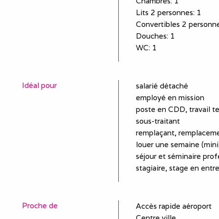
Chambres
: 1
Lits 2 personnes
:
1
Convertibles 2 personn
Douches
:
1
WC
:
1
Idéal pour
salarié détaché
employé en mission
poste en CDD, travail t
sous-traitant
remplaçant, remplaceme
louer une semaine (mini)
séjour et séminaire prof
stagiaire, stage en entr
Proche de
Accès rapide aéroport
Centre ville