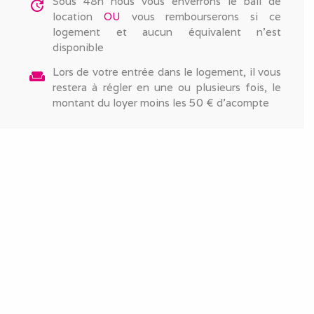
Sous 48h nous vous enverrons le bail de
update
location
OU
vous rembourserons si ce
logement et aucun équivalent n'est
disponible
Lors de votre entrée dans le logement, il vous
weekend
restera à régler en une ou plusieurs fois, le
montant du loyer moins les 50 € d'acompte