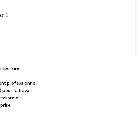
es
:
1
emporaire
nt professionnel
 pour le travail
essionnels
eprise