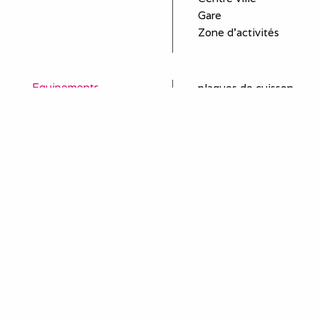
Gare
Zone d'activités
Equipements
plaques de cuisson
four
réfrigérateur
congélateur
micro-ondes
lave linge
cafetière
bouilloire
aspirateur
sèche cheveux
fer à repasser
oreillers - couettes
placards
ascenceur