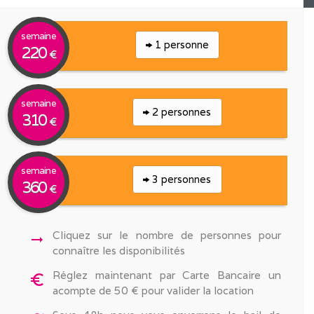
semaine
1 personne
220
€
semaine
2 personnes
310
€
semaine
3 personnes
360
€
Cliquez sur le nombre de personnes pour
arrow_right_alt
connaître les disponibilités
Réglez maintenant par Carte Bancaire un
euro_symbol
acompte de 50 € pour valider la location