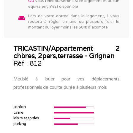
OU
vous rembourserons si ce logement et aucun
équivalent n'est disponible
Lors de votre entrée dans le logement, il vous
weekend
restera à régler en une ou plusieurs fois, le
montant du loyer moins les 50 € d'acompte
TRICASTIN/Appartement 2
chbres, 2pers,terrasse - Grignan
Réf :
812
Meublé à louer pour vos déplacements
professionnels de courte durée à plusieurs mois
confort
calme
loisirs et sorties
parking