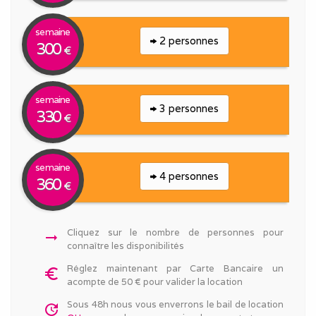
semaine
2 personnes
300
€
semaine
3 personnes
330
€
semaine
4 personnes
360
€
Cliquez sur le nombre de personnes pour
arrow_right_alt
connaître les disponibilités
Réglez maintenant par Carte Bancaire un
euro_symbol
acompte de 50 € pour valider la location
Sous 48h nous vous enverrons le bail de location
update