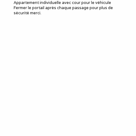
Appartement individuelle avec cour pour le véhicule
Fermer le portail après chaque passage pour plus de
sécurité merci.
Le meublé
Capacité d'accueil
:
3
Chambres
: 3
Lits 2 personnes
:
3
Baignoires
:
1
Idéal pour
salarié détaché
employé en mission
poste en CDD, travail
temporaire
sous-traitant
remplaçant, remplacement
professionnel
louer une semaine (mini)
pour le travail
séjour et séminaire