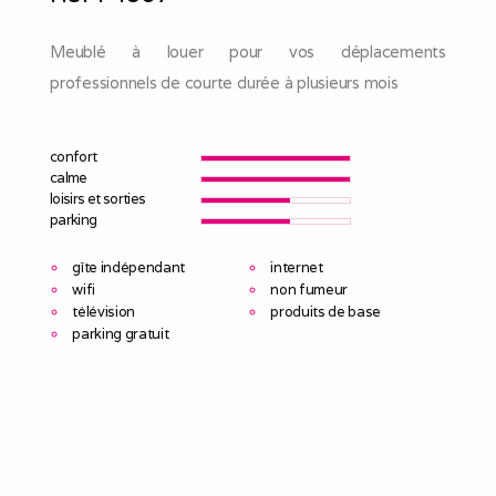
Meublé à louer pour vos déplacements
professionnels de courte durée à plusieurs mois
confort
calme
loisirs et sorties
parking
gîte indépendant
internet
wifi
non fumeur
télévision
produits de base
parking gratuit
appartement 2 chambres
village calme
logement rénové avec des matériaux de qualité.
2 chambres avec lits de 2 personnes.
salle d eau avec douche a l'italienne.