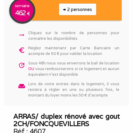
semaine
2 personnes
462
€
Cliquez sur le nombre de personnes pour
arrow_right_alt
connaître les disponibilités
Réglez maintenant par Carte Bancaire un
euro_symbol
acompte de 50 € pour valider la location
Sous 48h nous vous enverrons le bail de location
update
OU
vous rembourserons si ce logement et aucun
équivalent n'est disponible
Lors de votre entrée dans le logement, il vous
weekend
restera à régler en une ou plusieurs fois, le
montant du loyer moins les 50 € d'acompte
ARRAS/ duplex rénové avec gout
2CH/FONCQUEVILLERS
Réf :
4607