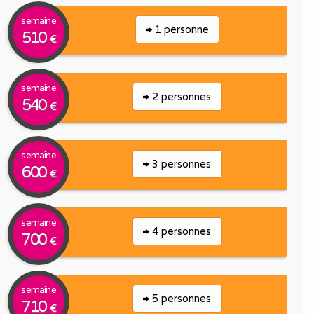
semaine
1 personne
510
€
semaine
2 personnes
540
€
semaine
3 personnes
600
€
semaine
4 personnes
700
€
semaine
5 personnes
710
€