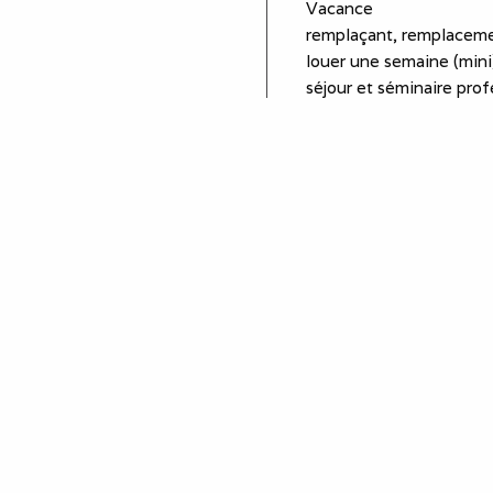
Vacance
remplaçant, remplaceme
louer une semaine (mini)
séjour et séminaire prof
stagiaire, stage en entr
Proche de
Vienne
Lyon
Saint Alban
Condrieu
Equipements
plaques de cuisson
réfrigérateur
lave linge
cafetière
oreillers - couettes