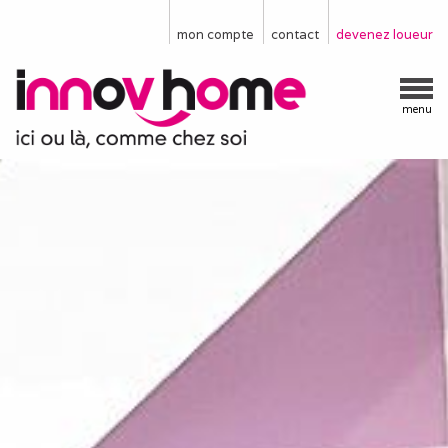
mon compte
contact
devenez loueur
menu