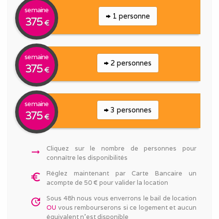
semaine
1 personne
375
€
semaine
2 personnes
375
€
semaine
3 personnes
375
€
Cliquez sur le nombre de personnes pour
arrow_right_alt
connaître les disponibilités
Réglez maintenant par Carte Bancaire un
euro_symbol
acompte de 50 € pour valider la location
Sous 48h nous vous enverrons le bail de location
update
OU
vous rembourserons si ce logement et aucun
équivalent n'est disponible