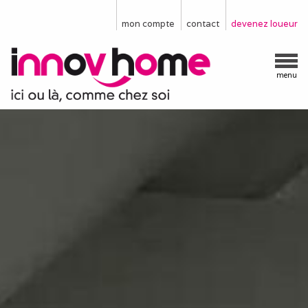
mon compte
contact
devenez loueur
menu