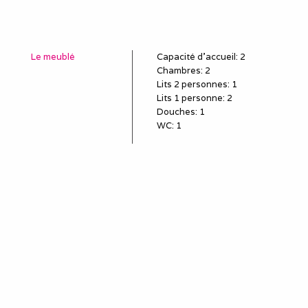
Le meublé
Capacité d'accueil
:
2
Chambres
: 2
Lits 2 personnes
:
1
Lits 1 personne
:
2
Douches
:
1
WC
:
1
Idéal pour
salarié détaché
employé en mission
poste en CDD, travail
temporaire
sous-traitant
remplaçant, remplacement
professionnel
louer une semaine (mini)
pour le travail
séjour et séminaire