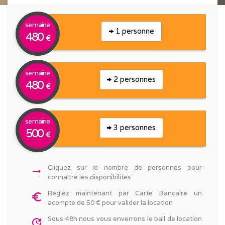
semaine
1 personne
480
€
semaine
2 personnes
480
€
semaine
3 personnes
500
€
Cliquez sur le nombre de personnes pour
arrow_right_alt
connaître les disponibilités
Réglez maintenant par Carte Bancaire un
euro_symbol
acompte de 50 € pour valider la location
Sous 48h nous vous enverrons le bail de location
update