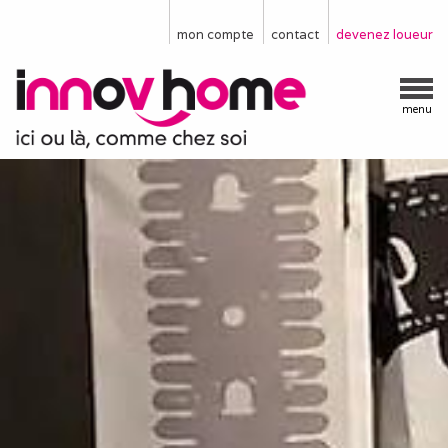
mon compte
contact
devenez loueur
menu