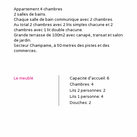
Appartement 4 chambres
2 salles de bains.
Chaque salle de bain communique avec 2 chambres.
Au total 2 chambres avec 2 lits simples chacune et 2
chambres avec 1 lit double chacune.
Grande terrasse de 100m2 avec canapé, transat et salon
de jardin.
Secteur Champame, à 50 metres des pistes et des
commerces..
Le meublé
Capacité d'accueil
:
6
Chambres
: 4
Lits 2 personnes
:
2
Lits 1 personne
:
4
Douches
:
2
WC
:
2
Idéal pour
salarié détaché