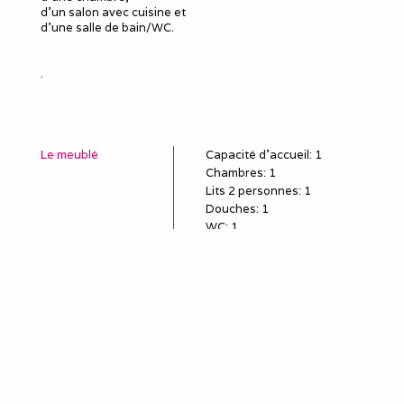
d'un salon avec cuisine et
d'une salle de bain/WC.
.
Le meublé
Capacité d'accueil
:
1
Chambres
: 1
Lits 2 personnes
:
1
Douches
:
1
WC
:
1
Idéal pour
salarié détaché
employé en mission
poste en CDD, travail
temporaire
sous-traitant
remplaçant, remplacement
professionnel