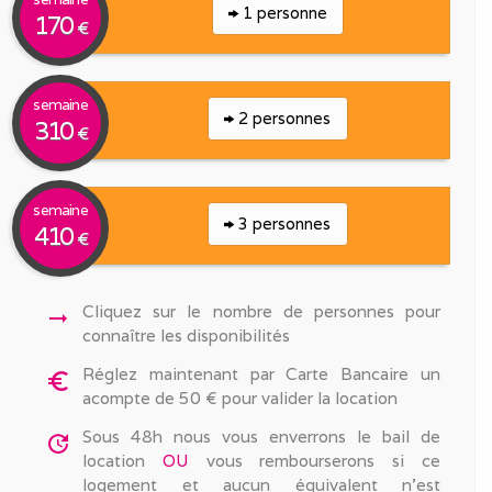
1 personne
170
€
semaine
2 personnes
310
€
semaine
3 personnes
410
€
Cliquez sur le nombre de personnes pour
arrow_right_alt
connaître les disponibilités
Réglez maintenant par Carte Bancaire un
euro_symbol
acompte de 50 € pour valider la location
Sous 48h nous vous enverrons le bail de
update
location
OU
vous rembourserons si ce
logement et aucun équivalent n'est