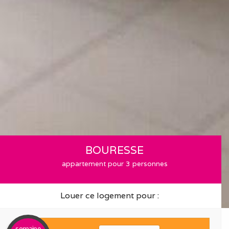
BOURESSE
appartement pour 3 personnes
Louer ce logement pour :
semaine