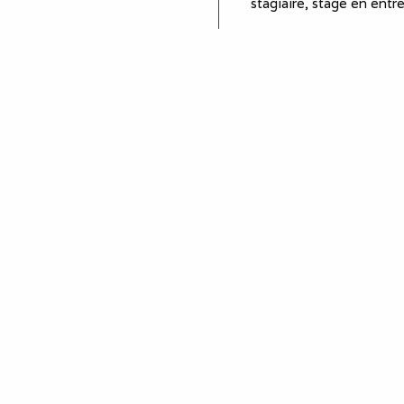
stagiaire, stage en entr
Proche de
Civaux
Lussac les Châteaux
Poitiers
Futuroscope
Equipements
plaques de cuisson
four
réfrigérateur
micro-ondes
cafetière
aspirateur
oreillers - couettes