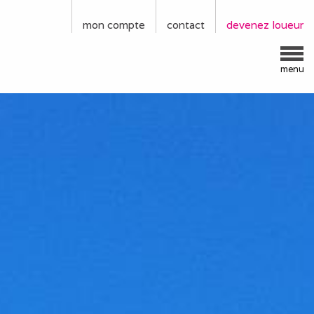
mon compte
contact
devenez loueur
menu