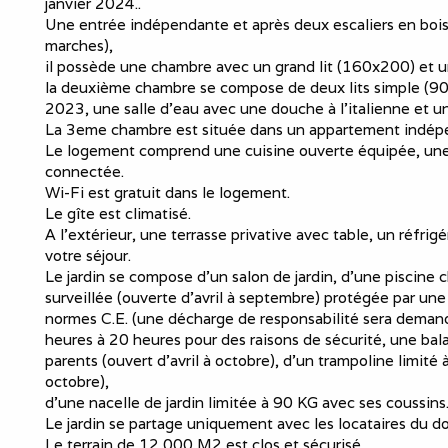
janvier 2024..
Une entrée indépendante et après deux escaliers en bois
marches),
il possède une chambre avec un grand lit (160x200) et u
la deuxième chambre se compose de deux lits simple (90x
2023, ​une salle d'eau avec une douche à l'italienne et un
La 3eme chambre est située dans un appartement indépe
Le logement comprend une cuisine ouverte équipée, une pi
connectée.
Wi-Fi est gratuit dans le logement.​
Le gîte est climatisé.
A l’extérieur, une terrasse privative avec table, un réfri
votre séjour.
Le jardin se compose d'un salon de jardin, d’une piscine
surveillée (ouverte d'avril à septembre) protégée par une
normes C.E. (une décharge de responsabilité sera demand
heures à 20 heures pour des raisons de sécurité, une bal
parents (ouvert d'avril à octobre), d'un trampoline limité
octobre),
d’une nacelle de jardin limitée à 90 KG avec ses coussins
Le jardin se partage uniquement avec les locataires du 
Le terrain de 12 000 M2 est clos et sécurisé.