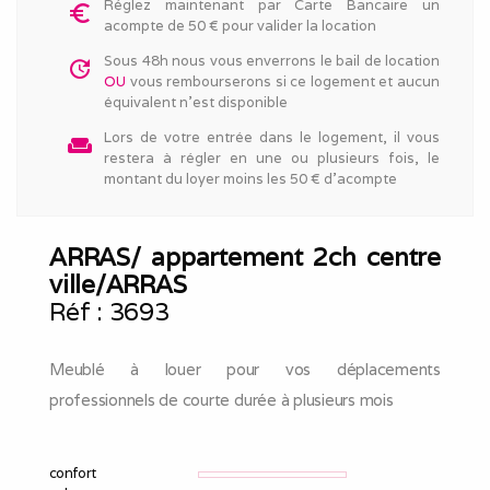
Réglez maintenant par Carte Bancaire un
euro_symbol
acompte de 50 € pour valider la location
Sous 48h nous vous enverrons le bail de location
update
OU
vous rembourserons si ce logement et aucun
équivalent n'est disponible
Lors de votre entrée dans le logement, il vous
weekend
restera à régler en une ou plusieurs fois, le
montant du loyer moins les 50 € d'acompte
ARRAS/ appartement 2ch centre
ville/ARRAS
Réf :
3693
Meublé à louer pour vos déplacements
professionnels de courte durée à plusieurs mois
confort