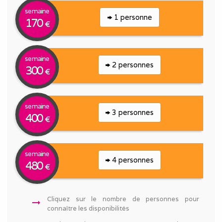
semaine
1 personne
170
€
semaine
2 personnes
300
€
semaine
3 personnes
400
€
semaine
4 personnes
480
€
Cliquez sur le nombre de personnes pour
arrow_right_alt
connaître les disponibilités