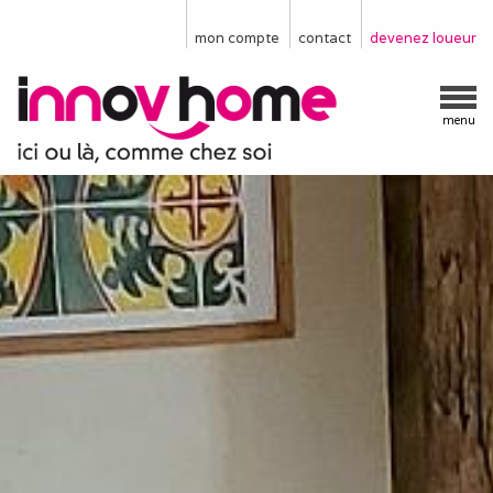
mon compte
contact
devenez loueur
menu