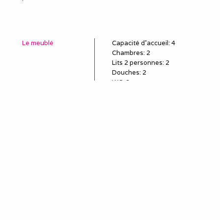
Le meublé
Capacité d'accueil
:
4
Chambres
: 2
Lits 2 personnes
:
2
Douches
:
2
WC
:
2
Idéal pour
salarié détaché
employé en mission
poste en CDD, travail
temporaire
sous-traitant
remplaçant, remplacement
professionnel
louer une semaine (mini)
pour le travail
séjour et séminaire
professionnels