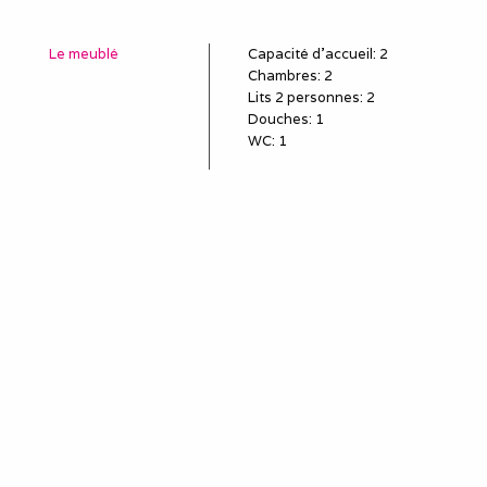
Le meublé
Capacité d'accueil
:
2
Chambres
: 2
Lits 2 personnes
:
2
Douches
:
1
WC
:
1
Idéal pour
salarié détaché
employé en mission
poste en CDD, travail
temporaire
sous-traitant
remplaçant, remplacement
professionnel
louer une semaine (mini)
pour le travail
séjour et séminaire
professionnels
stagiaire, stage en
entreprise