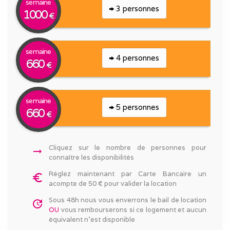
semaine
3 personnes
1000
€
semaine
4 personnes
660
€
semaine
5 personnes
660
€
Cliquez sur le nombre de personnes pour
arrow_right_alt
connaître les disponibilités
Réglez maintenant par Carte Bancaire un
euro_symbol
acompte de 50 € pour valider la location
Sous 48h nous vous enverrons le bail de location
update
OU
vous rembourserons si ce logement et aucun
équivalent n'est disponible