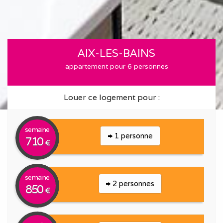
AIX-LES-BAINS
appartement pour 6 personnes
Louer ce logement pour :
semaine
1 personne
710
€
semaine
2 personnes
850
€