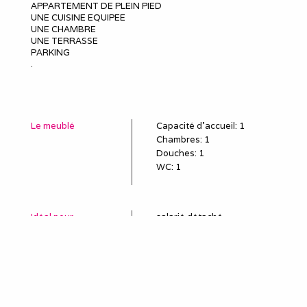
APPARTEMENT DE PLEIN PIED
UNE CUISINE EQUIPEE
UNE CHAMBRE
UNE TERRASSE
PARKING
.
Le meublé
Capacité d'accueil
:
1
Chambres
: 1
Douches
:
1
WC
:
1
Idéal pour
salarié détaché
employé en mission
poste en CDD, travail
temporaire
sous-traitant
remplaçant, remplacement
professionnel