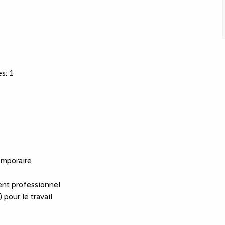
es
:
1
emporaire
nt professionnel
 pour le travail
essionnels
eprise