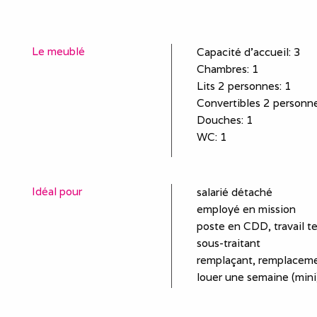
Le meublé
Capacité d'accueil
:
3
Chambres
: 1
Lits 2 personnes
:
1
Convertibles 2 personn
Douches
:
1
WC
:
1
Idéal pour
salarié détaché
employé en mission
poste en CDD, travail t
sous-traitant
remplaçant, remplaceme
louer une semaine (mini)
séjour et séminaire prof
stagiaire, stage en entr