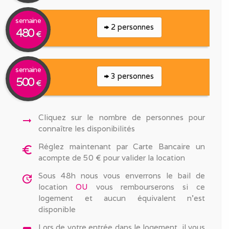
semaine
2 personnes
480
€
semaine
3 personnes
500
€
Cliquez sur le nombre de personnes pour
arrow_right_alt
connaître les disponibilités
Réglez maintenant par Carte Bancaire un
euro_symbol
acompte de 50 € pour valider la location
Sous 48h nous vous enverrons le bail de
update
location
OU
vous rembourserons si ce
logement et aucun équivalent n'est
disponible
Lors de votre entrée dans le logement, il vous