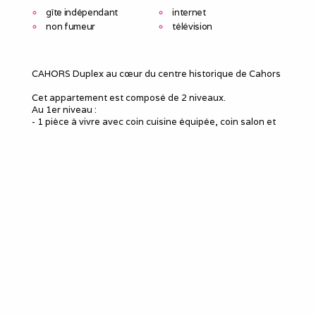
gîte indépendant
internet
non fumeur
télévision
CAHORS Duplex au cœur du centre historique de Cahors
Cet appartement est composé de 2 niveaux.
Au 1er niveau :
- 1 pièce à vivre avec coin cuisine équipée, coin salon et
coin repas
Au 2ème niveau :
- 1 salle d'eau
- 1 chambre avec lit double
Vous logerez au cœur de Cahors, à deux pas du marché
(mercredi matin et samedi matin), des boutiques, des
restaurants et des monuments historiques.
Navettes gratuites à la gare..
Le meublé
Capacité d'accueil
:
2