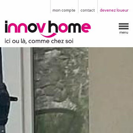
mon compte
contact
devenez loueur
menu