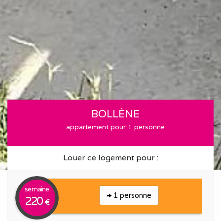
BOLLÈNE
appartement pour 1 personne
Louer ce logement pour :
semaine
1 personne
220
€