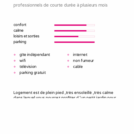
professionnels de courte durée à plusieurs mois
confort
calme
loisirs et sorties
parking
gîte indépendant
internet
wifi
non fumeur
télévision
cable
parking gratuit
Logement est de plein pied ,très ensoleillé ,très calme
dans lequel vous pourrez profiter d ‘un petit jardin pour
vous détendre .
Cet appartement dispose d une cuisine équipée ,une
chambre ,salle d eau Wc,un extérieur .
Nous vous proposons laTV orange ainsi qu un réseau wifi
.
.