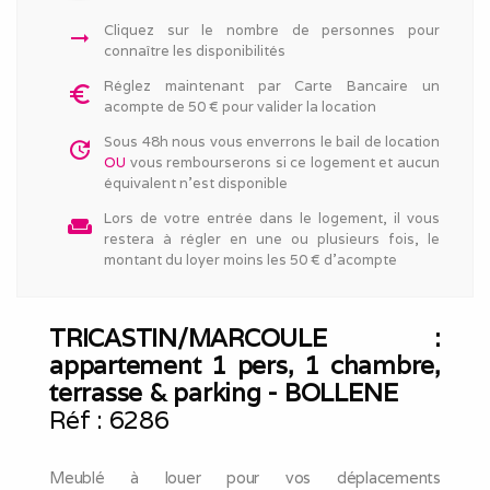
Cliquez sur le nombre de personnes pour
arrow_right_alt
connaître les disponibilités
Réglez maintenant par Carte Bancaire un
euro_symbol
acompte de 50 € pour valider la location
Sous 48h nous vous enverrons le bail de location
update
OU
vous rembourserons si ce logement et aucun
équivalent n'est disponible
Lors de votre entrée dans le logement, il vous
weekend
restera à régler en une ou plusieurs fois, le
montant du loyer moins les 50 € d'acompte
TRICASTIN/MARCOULE :
appartement 1 pers, 1 chambre,
terrasse & parking - BOLLENE
Réf :
6286
Meublé à louer pour vos déplacements