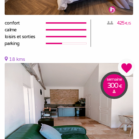
confort
425
€/S
calme
loisirs et sorties
parking
18 kms
semaine
300
€