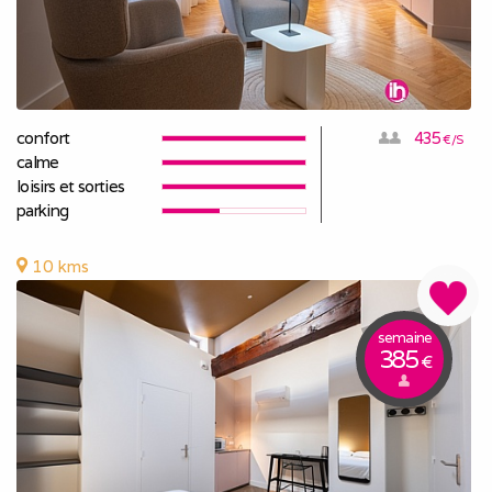
confort
435
€/S
calme
loisirs et sorties
parking
10 kms
semaine
385
€