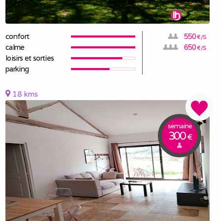
confort
550
€/S
calme
650
€/S
loisirs et sorties
parking
18 kms
semaine
300
€