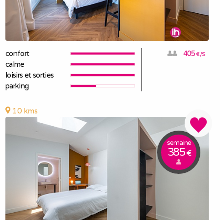
confort
405
€/S
calme
loisirs et sorties
parking
10 kms
semaine
385
€