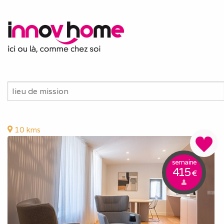
10 kms
semaine
415
€