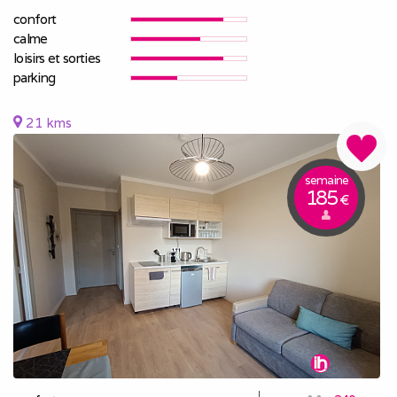
confort
calme
loisirs et sorties
parking
21 kms
semaine
185
€