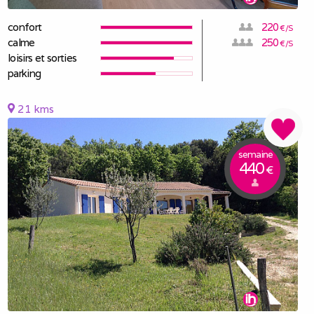
confort
220
€/S
calme
250
€/S
loisirs et sorties
parking
21 kms
semaine
440
€