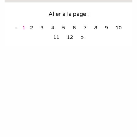
Aller à la page :
«
1
2
3
4
5
6
7
8
9
10
11
12
»