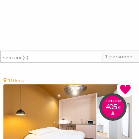
semaine(s)
10 kms
semaine
405
€