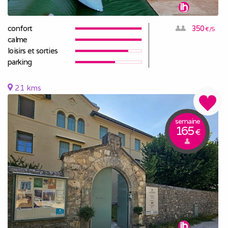
confort
350
€/S
calme
loisirs et sorties
parking
21 kms
semaine
165
€