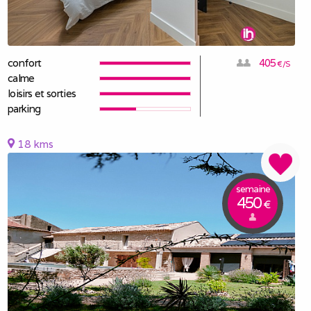
confort
405
€/S
calme
loisirs et sorties
parking
18 kms
semaine
450
€