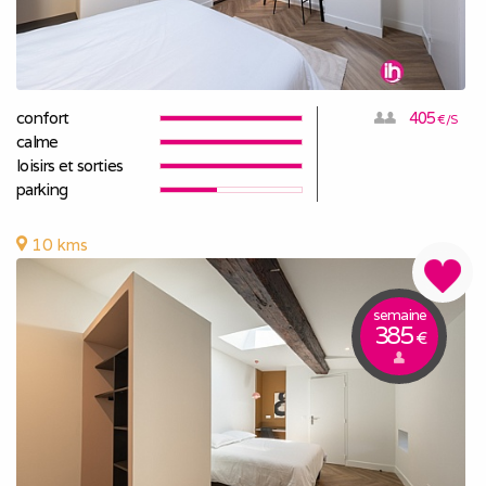
confort
405
€/S
calme
loisirs et sorties
parking
10 kms
semaine
385
€