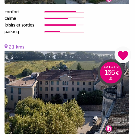
confort
calme
loisirs et sorties
parking
21 kms
semaine
165
€