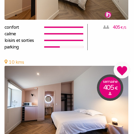
confort
405
€/S
calme
loisirs et sorties
parking
10 kms
semaine
405
€