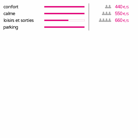
confort
440
€/S
calme
550
€/S
loisirs et sorties
660
€/S
parking