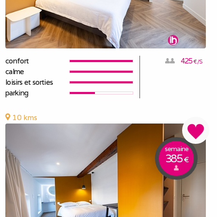
confort
425
€/S
calme
loisirs et sorties
parking
10 kms
semaine
385
€