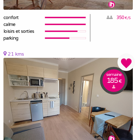
confort
350
€/S
calme
loisirs et sorties
parking
21 kms
semaine
185
€