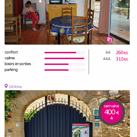
confort
260
€/S
calme
310
€/S
loisirs et sorties
parking
16 kms
semaine
400
€