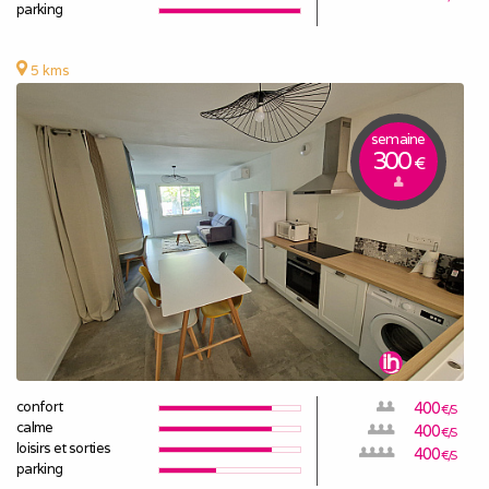
parking
5 kms
semaine
300
€
confort
400
€/S
calme
400
€/S
loisirs et sorties
400
€/S
parking