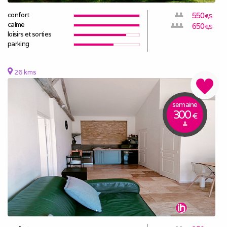
confort
550
€/S
calme
650
€/S
loisirs et sorties
parking
26 kms
semaine
300
€