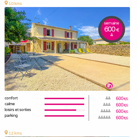
10 kms
semaine
600
€
confort
600
€/S
calme
600
€/S
loisirs et sorties
600
€/S
parking
600
€/S
12 kms