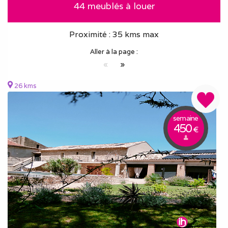
44 meublés à louer
Proximité : 35 kms max
Aller à la page :
«
»
26 kms
semaine
450
€