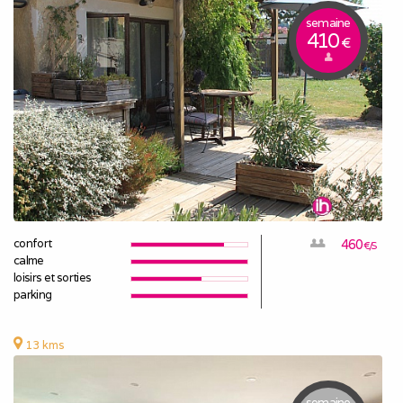
semaine
410
€
confort
460
€/S
calme
loisirs et sorties
parking
13 kms
semaine