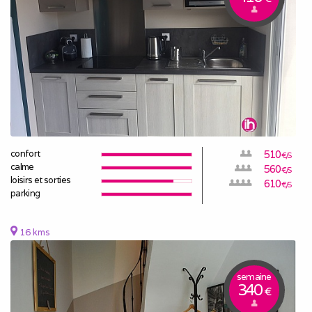
confort
510
€/S
calme
560
€/S
loisirs et sorties
610
€/S
parking
16 kms
semaine
340
€