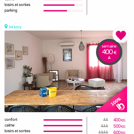
loisirs et sorties
parking
34 kms
semaine
400
€
confort
400
€/S
calme
500
€/S
loisirs et sorties
600
€/S