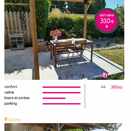
semaine
310
€
confort
360
€/S
calme
loisirs et sorties
parking
12 kms