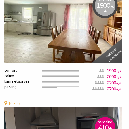
1900
€
confort
1900
€/S
calme
2000
€/S
loisirs et sorties
2200
€/S
parking
2700
€/S
14 kms
semaine
410
€