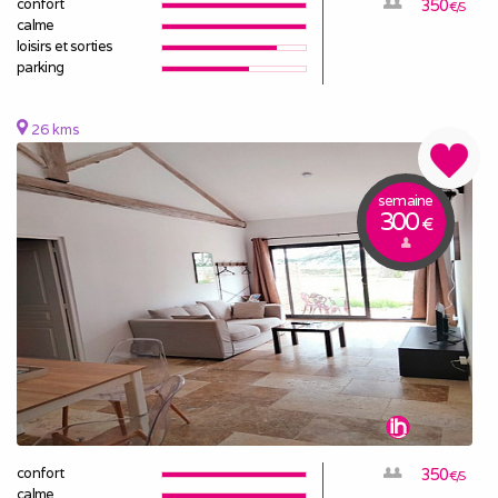
confort
350
€/S
calme
loisirs et sorties
parking
26 kms
semaine
300
€
confort
350
€/S
calme