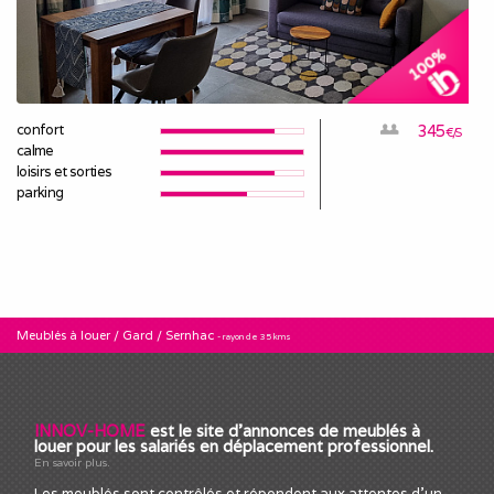
confort
345
€/S
calme
loisirs et sorties
parking
Meublés à louer
/
Gard
/
Sernhac
- rayon de 35 kms
INNOV-HOME
est le site d'annonces de meublés à
louer pour les salariés en déplacement professionnel.
En savoir plus.
Les meublés sont contrôlés et répondent aux attentes d'un