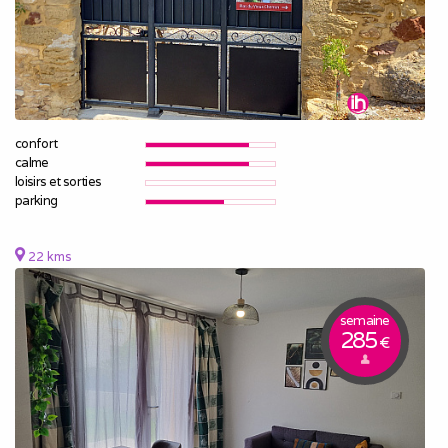
confort
calme
loisirs et sorties
parking
22 kms
semaine
285
€