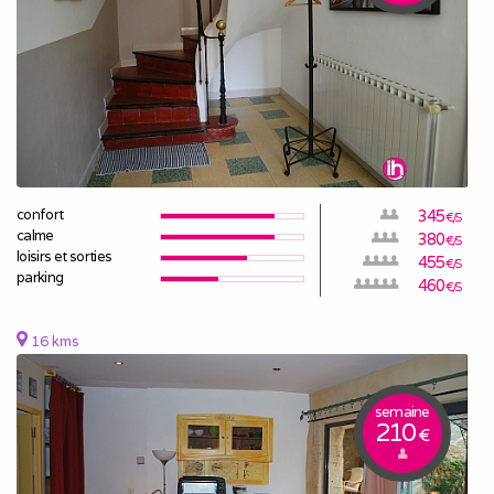
confort
345
€/S
calme
380
€/S
loisirs et sorties
455
€/S
parking
460
€/S
16 kms
semaine
210
€