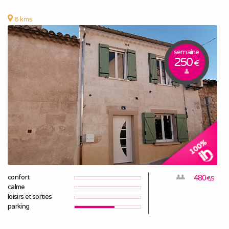
8 kms
semaine
250
€
confort
480
€/S
calme
loisirs et sorties
parking