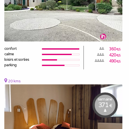
confort
360
€/S
calme
420
€/S
loisirs et sorties
490
€/S
parking
20 kms
semaine
371
€