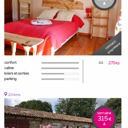
confort
270
€/S
calme
loisirs et sorties
parking
20 kms
semaine
315
€