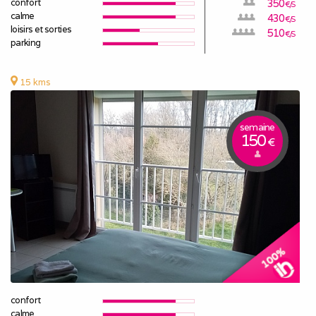
confort
350
€/S
calme
430
€/S
loisirs et sorties
510
€/S
parking
15 kms
semaine
150
€
confort
calme