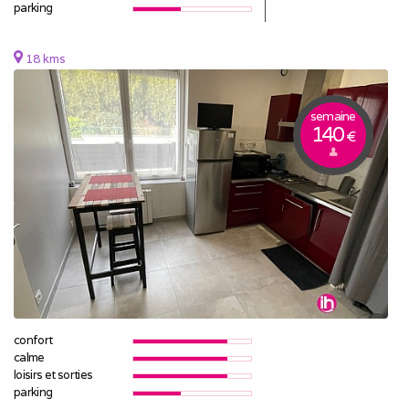
parking
18 kms
semaine
140
€
confort
calme
loisirs et sorties
parking