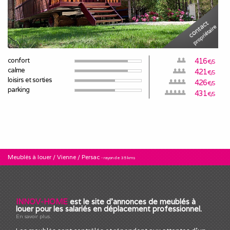
confort
416
€/S
calme
421
€/S
loisirs et sorties
426
€/S
parking
431
€/S
Meublés à louer
/
Vienne
/
Persac
- rayon de 35 kms
INNOV-HOME
est le site d'annonces de meublés à
louer pour les salariés en déplacement professionnel.
En savoir plus.