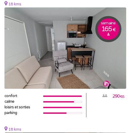
18 kms
semaine
165
€
confort
290
€/S
calme
loisirs et sorties
parking
18 kms