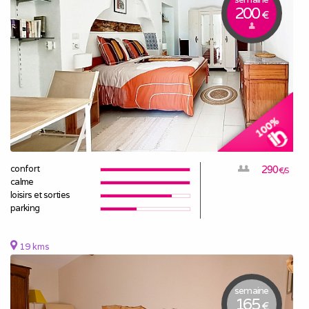
200
€
confort
290
€/S
calme
loisirs et sorties
parking
19 kms
semaine
165
€