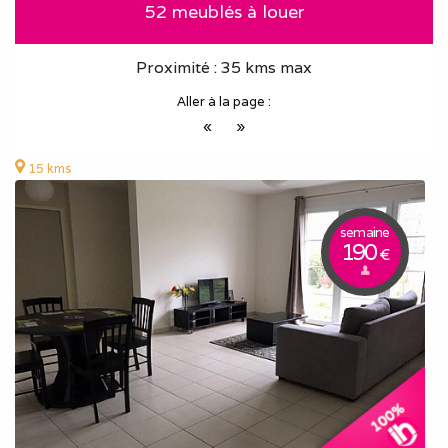
52 meublés à louer
Proximité : 35 kms max
Aller à la page :
«
»
15 kms
semaine
190
€