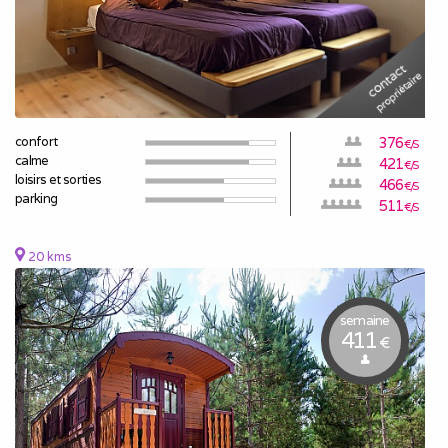
confort
376
€/S
calme
421
€/S
loisirs et sorties
466
€/S
parking
511
€/S
20 kms
semaine
411
€