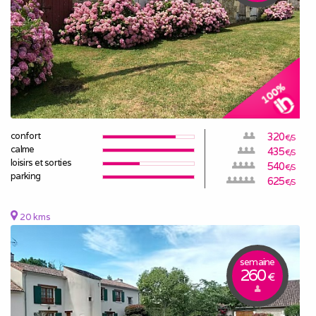
confort
320
€/S
calme
435
€/S
loisirs et sorties
540
€/S
parking
625
€/S
20 kms
semaine
260
€