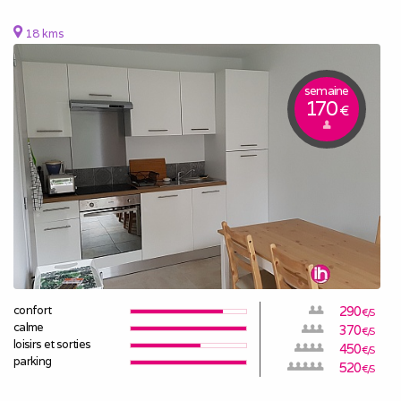
18 kms
semaine
170
€
confort
290
€/S
calme
370
€/S
loisirs et sorties
450
€/S
parking
520
€/S