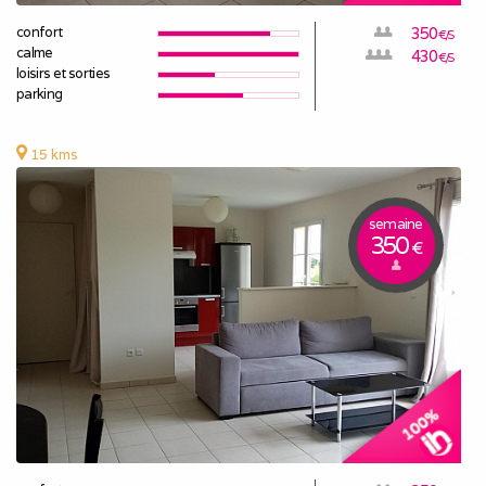
confort
350
€/S
calme
430
€/S
loisirs et sorties
parking
15 kms
semaine
350
€