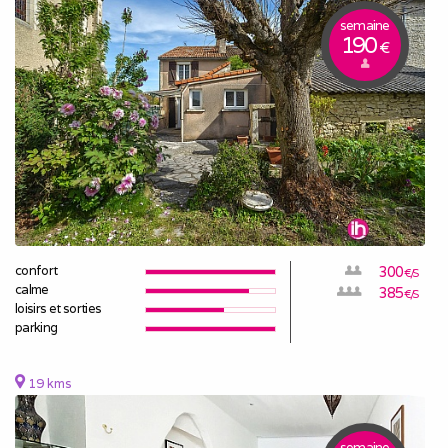
semaine
190
€
confort
300
€/S
calme
385
€/S
loisirs et sorties
parking
19 kms
semaine