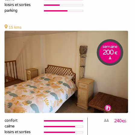
loisirs et sorties
parking
15 kms
semaine
200
€
confort
240
€/S
calme
loisirs et sorties