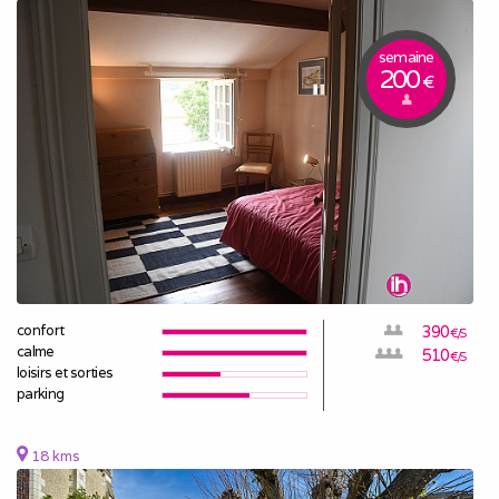
semaine
200
€
confort
390
€/S
calme
510
€/S
loisirs et sorties
parking
18 kms