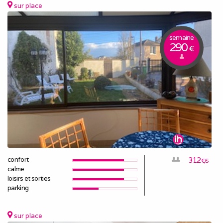
sur place
semaine
290
€
confort
312
€/S
calme
loisirs et sorties
parking
sur place