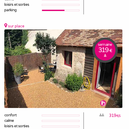
loisirs et sorties
parking
sur place
semaine
319
€
confort
319
€/S
calme
loisirs et sorties