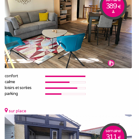
389
€
confort
calme
loisirs et sorties
parking
sur place
semaine
311
€