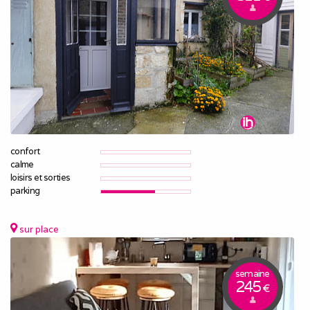
confort
calme
loisirs et sorties
parking
sur place
semaine
245
€