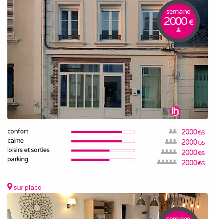
semaine
2000
€
confort
2000
€/S
calme
2000
€/S
loisirs et sorties
2000
€/S
parking
2000
€/S
sur place
semaine