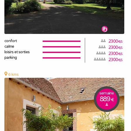
confort
2300
€/S
calme
2300
€/S
loisirs et sorties
2300
€/S
parking
2300
€/S
6 kms
semaine
889
€