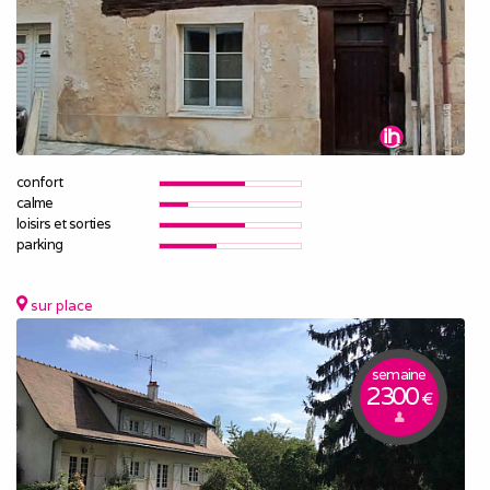
confort
calme
loisirs et sorties
parking
sur place
semaine
2300
€