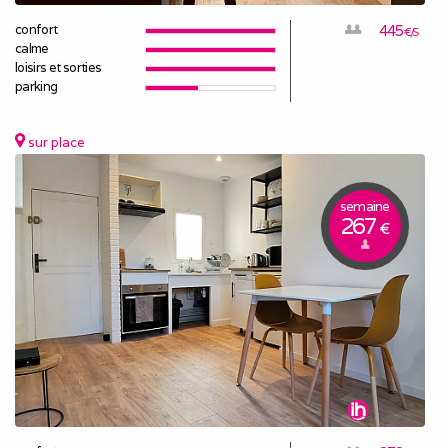
confort
445
€/S
calme
loisirs et sorties
parking
sur place
semaine
267
€