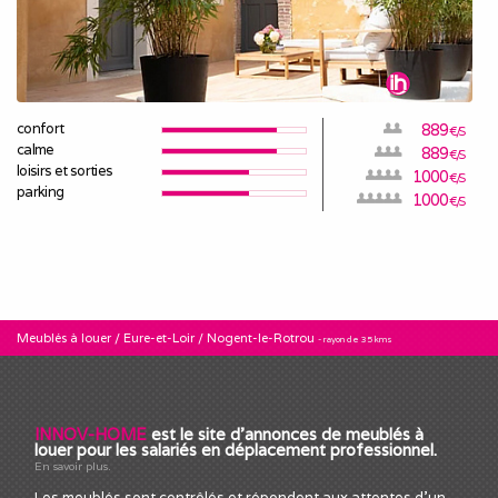
confort
889
€/S
calme
889
€/S
loisirs et sorties
1000
€/S
parking
1000
€/S
Meublés à louer
/
Eure-et-Loir
/
Nogent-le-Rotrou
- rayon de 35 kms
INNOV-HOME
est le site d'annonces de meublés à
louer pour les salariés en déplacement professionnel.
En savoir plus.
Les meublés sont contrôlés et répondent aux attentes d'un