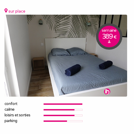
sur place
semaine
389
€
confort
calme
loisirs et sorties
parking