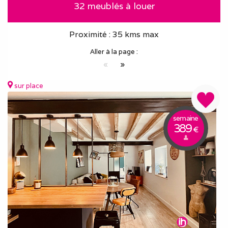
32 meublés à louer
Proximité : 35 kms max
Aller à la page :
«
»
sur place
semaine
389
€