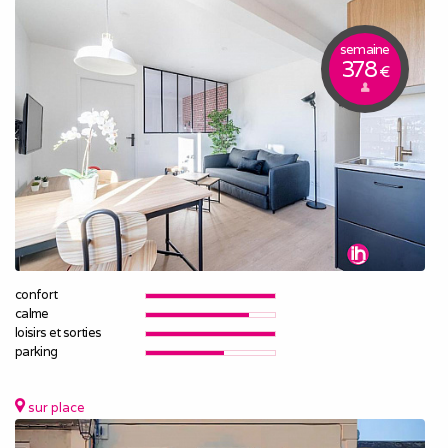
semaine
378
€
confort
calme
loisirs et sorties
parking
sur place