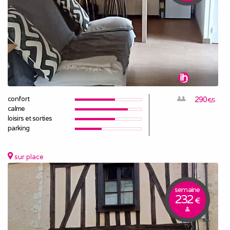
confort
290
€/S
calme
loisirs et sorties
parking
sur place
semaine
232
€