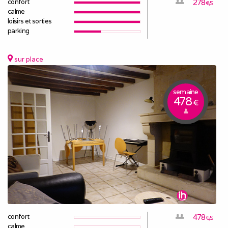
confort
278
€/S
calme
loisirs et sorties
parking
sur place
semaine
478
€
confort
478
€/S
calme